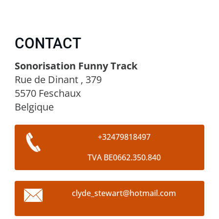
CONTACT
Sonorisation Funny Track
Rue de Dinant , 379
5570 Feschaux
Belgique
+32479818497
TVA BE0662.350.840
clyde_st
ewart@ho
tmail.co
m