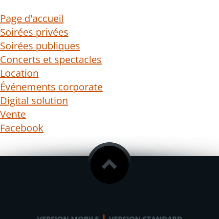
Page d'accueil
Soirées privées
Soirées publiques
Concerts et spectacles
Location
Événements corporate
Digital solution
Vente
Facebook
|