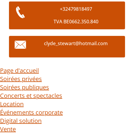
+32479818497
TVA BE0662.350.840
clyde_st
ewart@ho
tmail.co
m
Page d'accueil
Soirées privées
Soirées publiques
Concerts et spectacles
Location
Événements corporate
Digital solution
Vente